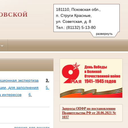
181110, Псковская обл.,
КОВСКОЙ
п. Струги Красные,
ул. Советская, д. 8
Тел.: (81132) 5-13-80
2-13-98
развернуть
strugokrasnensky.psk@sudrf.ru
пционная экспертиза
3.
ции, для заполнения
5.
а интересов
6.
Запросы ОПФР по постановлению
Правительства РФ от 28.06.2021 №
1037
версия для печати