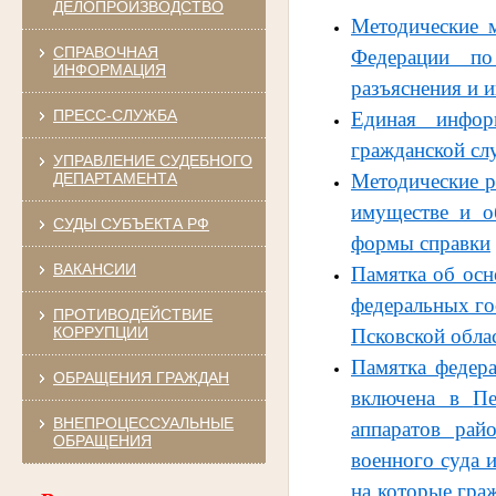
ДЕЛОПРОИЗВОДСТВО
Методические 
СПРАВОЧНАЯ
Федерации по
ИНФОРМАЦИЯ
разъяснения и 
ПРЕСС-СЛУЖБА
Единая инфор
гражданской сл
УПРАВЛЕНИЕ СУДЕБНОГО
ДЕПАРТАМЕНТА
Методические р
имуществе и о
СУДЫ СУБЪЕКТА РФ
формы справк
и
ВАКАНСИИ
Памятка об осн
федеральных го
ПРОТИВОДЕЙСТВИЕ
КОРРУПЦИИ
Псковской обла
Памятка федер
ОБРАЩЕНИЯ ГРАЖДАН
включена в
П
ВНЕПРОЦЕССУАЛЬНЫЕ
аппаратов рай
ОБРАЩЕНИЯ
военного суда 
на которые
гра