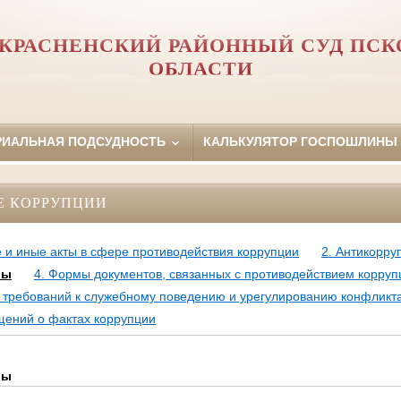
КРАСНЕНСКИЙ РАЙОННЫЙ СУД ПС
ОБЛАСТИ
РИАЛЬНАЯ ПОДСУДНОСТЬ
КАЛЬКУЛЯТОР ГОСПОШЛИНЫ
Е КОРРУПЦИИ
 и иные акты в сфере противодействия коррупции
2. Антикорру
лы
4. Формы документов, связанных с противодействием корруп
требований к служебному поведению и урегулированию конфликт
щений о фактах коррупции
лы