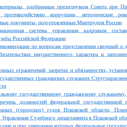
материалы, одобренные президиумом Совета при Пр
 противодействию коррупции, методические рек
иные документы, подготовленные Минтрудом России
мационная система управления кадровым состав
ужбы Российской Федерации
екомендации по вопросам представления сведений о д
бязательствах имущественного характера и заполне
овных ограничений, запретах и обязанностях, устан
сударственных гражданских служащих Стругокрасненс
ст
и
альному государственному гражданскому служащему,
еречень
должностей федеральной государственной 
онных (городских) судов Псковской области, Пско
и Управления Судебного департамента в Псковской обл
ждане
и при замещении которых федеральные государс