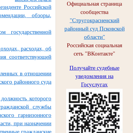
Официальная страница
езиденте Российской
сообщества
омендации, обзоры,
"Стругокрасненский
районный суд Псковской
ом государственной
области"
Российская социальная
оходах, расходах, об
сеть "ВКонтакте"
ния соответствующей
Получайте судебные
овленных в отношении
уведомления на
кого районного суда
Госуслугах
 должность которого
гражданской службы
вского гарнизонного
асти, при назначении
твенные гражданские